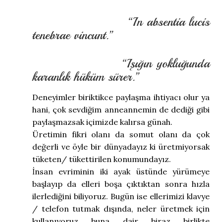
“In absentia lucis
tenebrae vincunt.”
“Işığın yokluğunda
karanlık hüküm sürer.”
Deneyimler biriktikce paylaşma ihtiyacı olur ya
hani, çok sevdiğim anneannemin de dediği gibi
paylaşmazsak içimizde kalırsa günah.
Üretimin fikri olanı da somut olanı da çok
değerli ve öyle bir dünyadayız ki üretmiyorsak
tüketen/ tükettirilen konumundayız.
‌İnsan evriminin iki ayak üstünde yürümeye
başlayıp da elleri boşa çıktıktan sonra hızla
ilerlediğini biliyoruz. Bugün ise ellerimizi klavye
/ telefon tutmak dışında, neler üretmek için
kullanıyoruz buna dair biraz birlikte