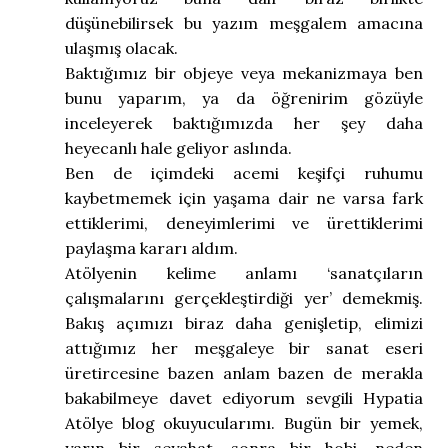
düşünebilirsek bu yazım meşgalem amacına
ulaşmış olacak.
‌Baktığımız bir objeye veya mekanizmaya ben
bunu yaparım, ya da öğrenirim gözüyle
inceleyerek baktığımızda her şey daha
heyecanlı hale geliyor aslında.
‌Ben de içimdeki acemi keşifçi ruhumu
kaybetmemek için yaşama dair ne varsa fark
ettiklerimi, deneyimlerimi ve ürettiklerimi
paylaşma kararı aldım.
Atölyenin kelime anlamı ‘sanatçıların
çalışmalarını gerçekleştirdiği yer’ demekmiş.
Bakış açımızı biraz daha genişletip, elimizi
attığımız her meşgaleye bir sanat eseri
üretircesine bazen anlam bazen de merakla
bakabilmeye davet ediyorum sevgili Hypatia
Atölye blog okuyucularımı. Bugün bir yemek,
yarın bir seyahat, sonra bir hobi, neden