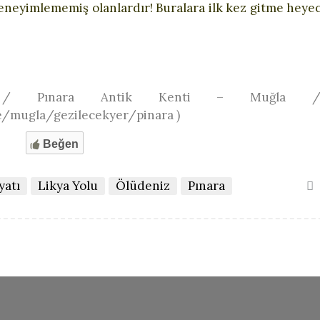
 deneyimlememiş olanlardır! Buralara ilk kez gitme heye
gov.tr / Pınara Antik Kenti – Muğla
ye/mugla/gezilecekyer/pinara )
Beğen
yatı
Likya Yolu
Ölüdeniz
Pınara