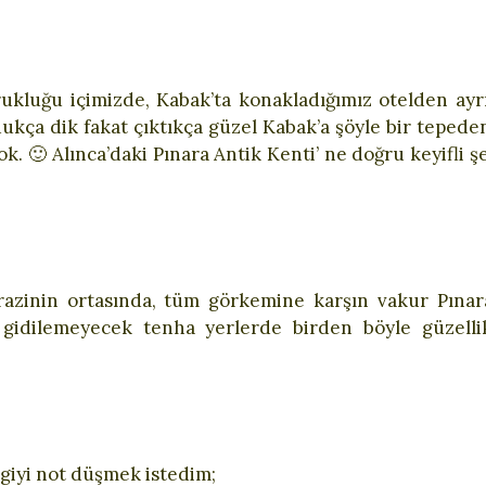
ukluğu içimizde, Kabak’ta konakladığımız otelden ayr
ldukça dik fakat çıktıkça güzel Kabak’a şöyle bir teped
k. 🙂 Alınca’daki Pınara Antik Kenti’ ne doğru keyifli ş
arazinin ortasında, tüm görkemine karşın vakur Pınar
a gidilemeyecek tenha yerlerde birden böyle güzellik
lgiyi not düşmek istedim;