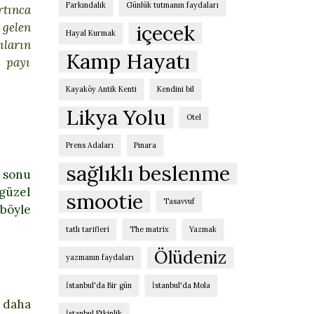
Farkındalık
Günlük tutmanın faydaları
tınca
 gelen
içecek
Hayal Kurmak
ıların
Kamp Hayatı
 payı
Kayaköy Antik Kenti
Kendini bil
Likya Yolu
Otel
Prens Adaları
Pınara
sağlıklı beslenme
 sonu
güzel
smootie
Tasavvuf
böyle
tatlı tarifleri
The matrix
Yazmak
Ölüdeniz
yazmanın faydaları
İstanbul'da Bir gün
İstanbul'da Mola
 daha
İstanbul Etkinlik