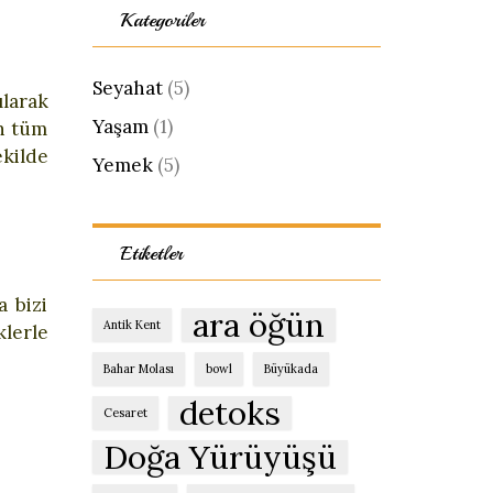
Kategoriler
Seyahat
(5)
ılarak
Yaşam
(1)
en tüm
ekilde
Yemek
(5)
Etiketler
a bizi
ara öğün
Antik Kent
lerle
Bahar Molası
bowl
Büyükada
detoks
Cesaret
Doğa Yürüyüşü