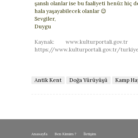
şanslı olanlar ise bu faaliyeti henüz hiç
hala yaşayabilecek olanlar 😉
Sevgiler,
Duygu
Kaynak: www.kulturportali.
https://www.kulturportali.gov.tr/turki
Antik Kent
Doğa Yürüyüşü
Kamp Ha
Anasayfa
Ben Kimim ?
İletişim