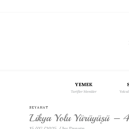
YEMEK
Tarifler Menüler
Yolcul
SEYAHAT
Likya Yolu Yürüyüşü – 
15/07/2025
/
by Duygu