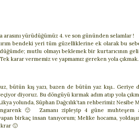
a arasını yürüdüğümüz 4. ve son gününden selamlar !
nırım bendeki yeri tüm güzelliklerine ek olarak bu se
ndüğümde; mutlu olmayı beklemek bir kurtarıcının geli
ı. Tek karar vermemiz ve yapmamız gereken yola çıkma
uz, bütün kış yazı, bazen de bütün yaz kışı.. Geriye
eçiyor diyoruz. Bu döngüyü kırmak adım atıp yola çıkm
Likya yolunda, Süphan Dağcılık’tan rehberimiz Nesibe 
 rengarenk 🙂 Zamanı zipleyip 4 güne muhteşem a
i yapan birkaç insan tanıyorum; Melike hocama, yoldaş
ekrar 🙂