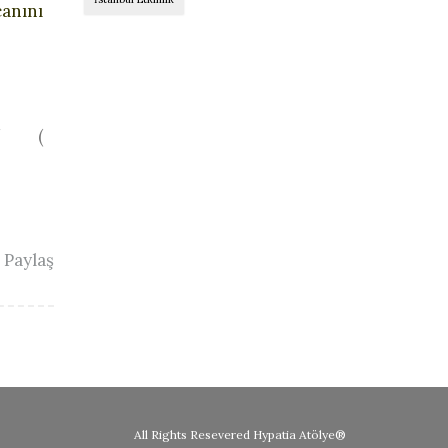
canını
 / (
Paylaş
All Rights Resevered
Hypatia Atölye®